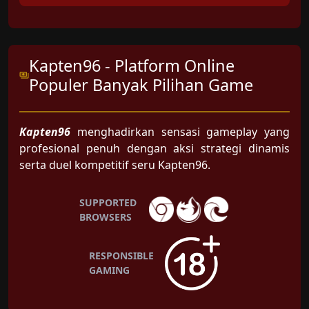
Kapten96 - Platform Online
Populer Banyak Pilihan Game
Kapten96
menghadirkan sensasi gameplay yang
profesional penuh dengan aksi strategi dinamis
serta duel kompetitif seru Kapten96.
SUPPORTED
BROWSERS
RESPONSIBLE
GAMING