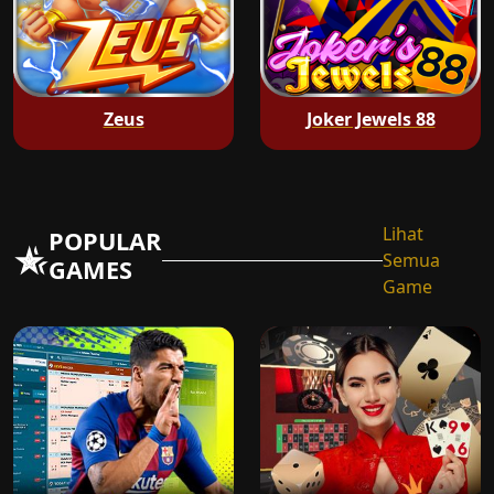
Zeus
Joker Jewels 88
Lihat
POPULAR
Semua
GAMES
Game