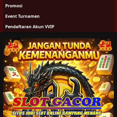
Promosi
Event Turnamen
Pendaftaran Akun VVIP