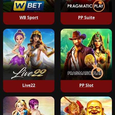
WB Sport
PP Suite
Live22
PP Slot